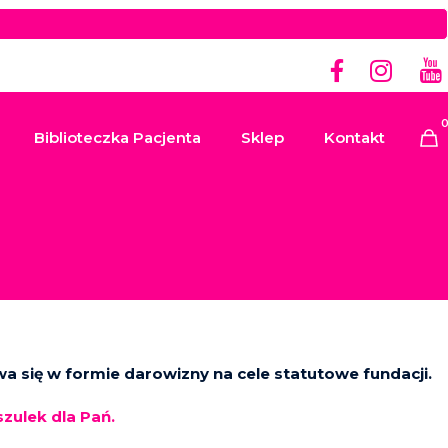
Biblioteczka Pacjenta
Sklep
Kontakt
a się w formie darowizny na cele statutowe fundacji.
zulek dla Pań.