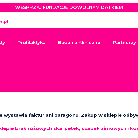
WESPRZYJ FUNDACJĘ DOWOLNYM DATKIEM
.pl
kty
Profilaktyka
Badania Kliniczne
Partnerzy
 wystawia faktur ani paragonu. Zakup w sklepie odbyw
lepie brak różowych skarpetek, czapek zimowych i kos