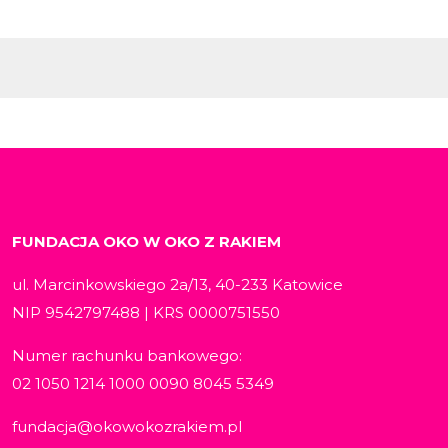
FUNDACJA OKO W OKO Z RAKIEM
ul. Marcinkowskiego 2a/13, 40-233 Katowice
NIP 9542797488 | KRS 0000751550
Numer rachunku bankowego:
02 1050 1214 1000 0090 8045 5349
fundacja@okowokozrakiem.pl