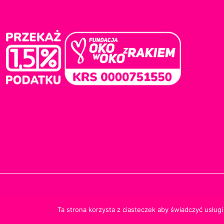
© 2024
Ta strona korzysta z ciasteczek aby świadczyć usługi