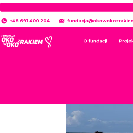
+48 691 400 204
fundacja@okowokozrakiem
O fundacji
Proje