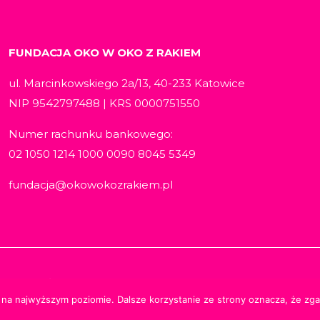
FUNDACJA OKO W OKO Z RAKIEM
ul. Marcinkowskiego 2a/13, 40-233 Katowice
NIP 9542797488 | KRS 0000751550
Numer rachunku bankowego:
02 1050 1214 1000 0090 8045 5349
fundacja@okowokozrakiem.pl
 Materiały zamieszczone na stronie objęte są prawami aut
 na najwyższym poziomie. Dalsze korzystanie ze strony oznacza, że zgad