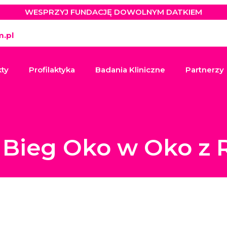
WESPRZYJ FUNDACJĘ DOWOLNYM DATKIEM
.pl
kty
Profilaktyka
Badania Kliniczne
Partnerzy
 Bieg Oko w Oko z