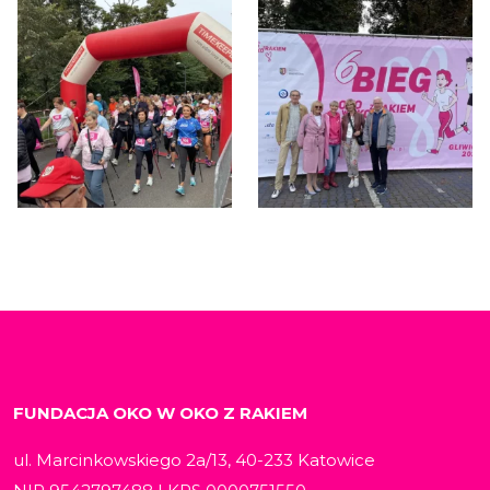
FUNDACJA OKO W OKO Z RAKIEM
ul. Marcinkowskiego 2a/13, 40-233 Katowice