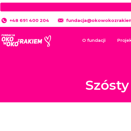
+48 691 400 204
fundacja@okowokozrakiem
O fundacji
Proje
Szósty